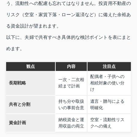
う、流動性への配慮も忘れてはなりません。投資用不動産の
リスク（空室・家賃下落・ローン返済など）に備えた余裕あ
る資金設計が望まれます。
以下に、夫婦で共有すべき具体的な検討ポイントを表にまと
めます。
観点
内容
注目点
配偶者・子供への
一次・二次相
長期戦略
相続対象の使い分
続まで計画
け
持ち分や取扱
遺言・贈与による
共有と分割
いの事前合意
明確化
納税資金と運
空室・流動性リス
資金計画
用収益の両立
クへの備え