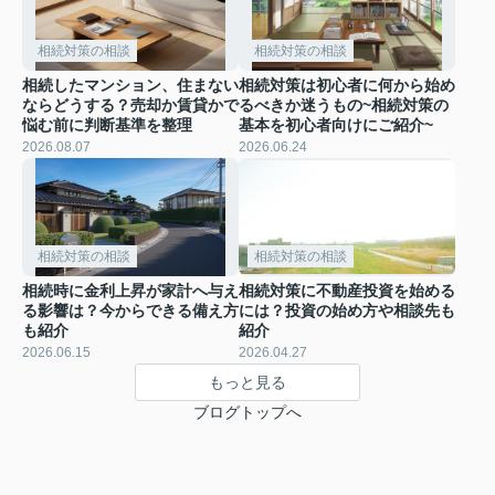
相続対策の相談
相続対策の相談
相続したマンション、住まない
相続対策は初心者に何から始め
ならどうする？売却か賃貸かで
るべきか迷うもの~相続対策の
悩む前に判断基準を整理
基本を初心者向けにご紹介~
2026.08.07
2026.06.24
相続対策の相談
相続対策の相談
相続時に金利上昇が家計へ与え
相続対策に不動産投資を始める
る影響は？今からできる備え方
には？投資の始め方や相談先も
も紹介
紹介
2026.06.15
2026.04.27
もっと見る
ブログトップへ