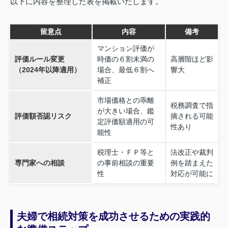
以下に内容を整理した表を掲載いたします。
留意点
内容
備考
マンション評価が
評価ルール変更
時価の６割未満の
高層階ほど影
（2024年以降適用）
場合、最低６割へ
響大
補正
市場価格との乖離
税務調査で指
が大きい場合、鑑
評価額否認リスク
摘される可能
定評価額適用の可
性あり
能性
税理士・ＦＰ等と
法改正や裁判
専門家への相談
の事前相談の重要
例を踏まえた
性
対応が可能に
夫婦で相続対策を成功させるための実践的