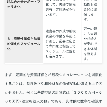
組み合わせたポートフ
化して、夫婦で情報
動性も総
ォリオ化
共有・方針決定を行
合的に確
います。
保しま
す。
万一の際
遺言書の作成や納税
にも夫婦
資金の準備を事前に
３．流動性確保と法律
や相続人
計画し、必要に応じ
的備えのスケジュール
が安心で
て専門家と相談して
化
きる体制
スケジュールに落と
を整えま
し込みます。
す。
まず、定期的な資産評価と相続税シミュレーションを習慣化
することは、制度改正や相続財産の価値変動に備える上で欠
かせません。例えば基礎控除の計算式は「３０００万円＋６
００万円×法定相続人の数」であり、具体的な数字で確認す