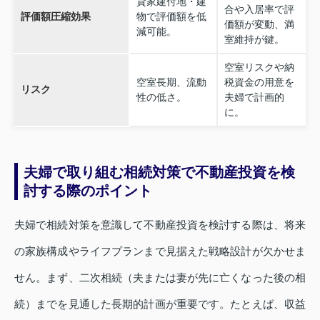
貸家建付地・建
合や入居率で評
評価額圧縮効果
物で評価額を低
価額が変動、満
減可能。
室維持が鍵。
空室リスクや納
空室長期、流動
税資金の用意を
リスク
性の低さ。
夫婦で計画的
に。
夫婦で取り組む相続対策で不動産投資を検
討する際のポイント
夫婦で相続対策を意識して不動産投資を検討する際は、将来
の家族構成やライフプランまで見据えた戦略設計が欠かせま
せん。まず、二次相続（夫または妻が先に亡くなった後の相
続）までを見通した長期的計画が重要です。たとえば、収益