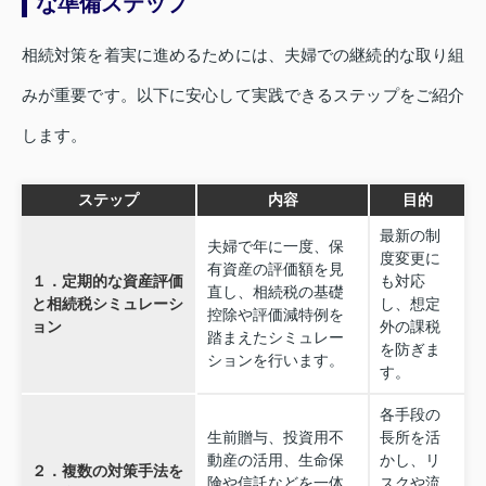
な準備ステップ
相続対策を着実に進めるためには、夫婦での継続的な取り組
みが重要です。以下に安心して実践できるステップをご紹介
します。
ステップ
内容
目的
最新の制
夫婦で年に一度、保
度変更に
有資産の評価額を見
１．定期的な資産評価
も対応
直し、相続税の基礎
と相続税シミュレーシ
し、想定
控除や評価減特例を
ョン
外の課税
踏まえたシミュレー
を防ぎま
ションを行います。
す。
各手段の
生前贈与、投資用不
長所を活
動産の活用、生命保
かし、リ
２．複数の対策手法を
険や信託などを一体
スクや流