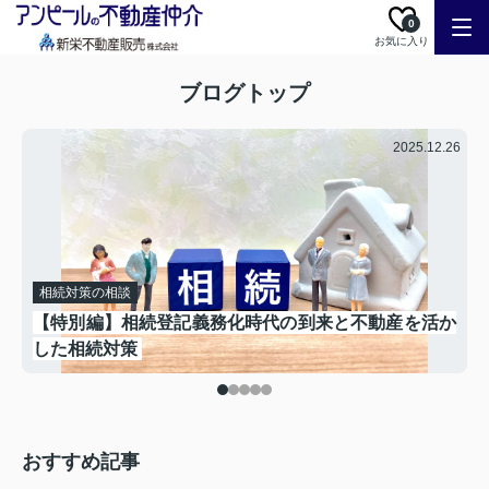
0
お気に入り
ブログトップ
.01
2025.12.26
相続対策の相談
大
【特別編】相続登記義務化時代の到来と不動産を活か
した相続対策
おすすめ記事