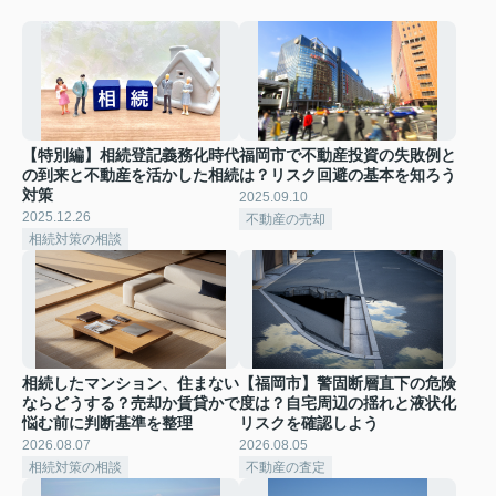
【特別編】相続登記義務化時代
福岡市で不動産投資の失敗例と
の到来と不動産を活かした相続
は？リスク回避の基本を知ろう
対策
2025.09.10
2025.12.26
不動産の売却
相続対策の相談
相続したマンション、住まない
【福岡市】警固断層直下の危険
ならどうする？売却か賃貸かで
度は？自宅周辺の揺れと液状化
悩む前に判断基準を整理
リスクを確認しよう
2026.08.07
2026.08.05
相続対策の相談
不動産の査定