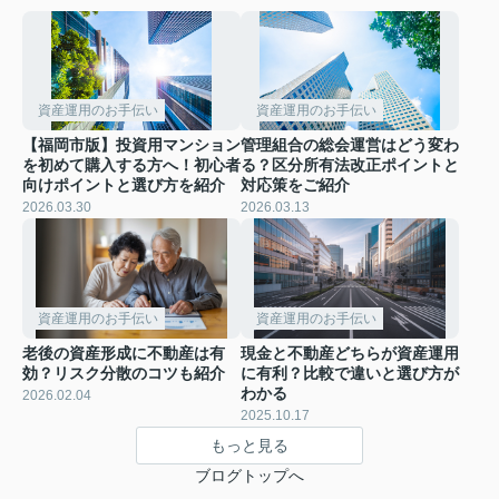
資産運用のお手伝い
資産運用のお手伝い
【福岡市版】投資用マンション
管理組合の総会運営はどう変わ
を初めて購入する方へ！初心者
る？区分所有法改正ポイントと
向けポイントと選び方を紹介
対応策をご紹介
2026.03.30
2026.03.13
資産運用のお手伝い
資産運用のお手伝い
老後の資産形成に不動産は有
現金と不動産どちらが資産運用
効？リスク分散のコツも紹介
に有利？比較で違いと選び方が
わかる
2026.02.04
2025.10.17
もっと見る
ブログトップへ