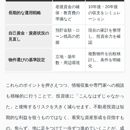
老後資金の確
10年後・20年後
長期的な運用戦略
保・教育費の
の収支をシミュレ
準備など
ーション
預貯金額・ロ
現在の家計を整理
自己資金・資産状況の
ーン残高の把
し、投資余力を確
見直し
握
認
複数物件を比較検
立地・築年
物件選びの基準設定
討し、条件を明確
数・周辺環境
化
これらのポイントを押さえつつ、情報収集や専門家への相談
も積極的に行うことで、投資後に「こんなはずじゃなかっ
た」と後悔するリスクを大きく減らせます。不動産投資は短
期的な利益を狙うものではなく、着実な資産形成を目指すも
の。焦らず、地に足をつけて一歩ずつ進めていくことが、成