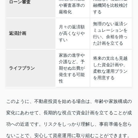
ローン審査
や審査基準の
融機関を比較検討
厳格化
する
無理のない返済シ
月々の返済額
ミュレーションを
返済計画
が高くなりや
行い、余裕を持っ
すい
た計画を立てる
家族の進学や
将来の支出も見越
介護など、予
した資金計画や、
ライフプラン
期せぬ出費が
柔軟な運用プラン
発生する可能
を用意する
性
このように、不動産投資を始める場合は、年齢や家族構成の
変化にあわせて、長期的な視点で資金計画を立てることが成
功への近道です。リスクをしっかり理解し、事前準備を怠ら
ないことで、安心して資産運用に取り組むことができます。