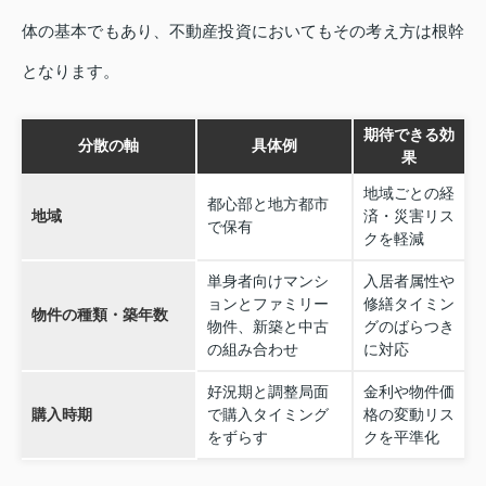
体の基本でもあり、不動産投資においてもその考え方は根幹
となります。
期待できる効
分散の軸
具体例
果
地域ごとの経
都心部と地方都市
地域
済・災害リス
で保有
クを軽減
単身者向けマンシ
入居者属性や
ョンとファミリー
修繕タイミン
物件の種類・築年数
物件、新築と中古
グのばらつき
の組み合わせ
に対応
好況期と調整局面
金利や物件価
購入時期
で購入タイミング
格の変動リス
をずらす
クを平準化