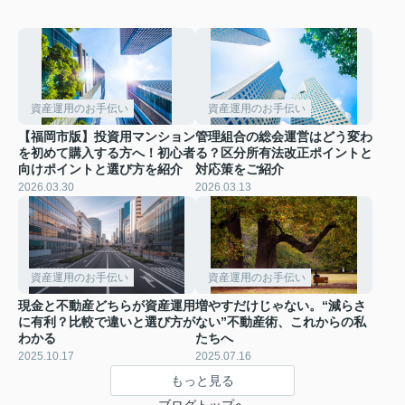
資産運用のお手伝い
資産運用のお手伝い
【福岡市版】投資用マンション
管理組合の総会運営はどう変わ
を初めて購入する方へ！初心者
る？区分所有法改正ポイントと
向けポイントと選び方を紹介
対応策をご紹介
2026.03.30
2026.03.13
資産運用のお手伝い
資産運用のお手伝い
現金と不動産どちらが資産運用
増やすだけじゃない。“減らさ
に有利？比較で違いと選び方が
ない”不動産術、これからの私
わかる
たちへ
2025.10.17
2025.07.16
もっと見る
ブログトップへ