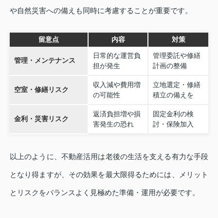
や自然災害への備えも同時に考慮することが重要です。
留意点
内容
対策
日常的な運営負
管理委託や修繕
管理・メンテナンス
担が発生
計画の整備
収入減や費用増
立地選定・修繕
空室・修繕リスク
の可能性
積立の備えを
返済負担増や損
固定金利の検
金利・災害リスク
害発生の恐れ
討・保険加入
以上のように、不動産活用は老後の生活を支える有力な手段
となり得ますが、その効果を最大限得るためには、メリット
とリスクをバランスよく見極めた準備・運用が必要です。