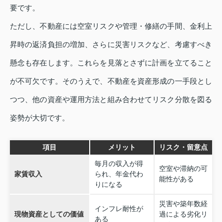
要です。
ただし、不動産には空室リスクや管理・修繕の手間、金利上
昇時の返済負担の増加、さらに災害リスクなど、考慮すべき
懸念も存在します。これらを見落とさずに計画を立てること
が不可欠です。そのうえで、不動産を資産形成の一手段とし
つつ、他の資産や運用方法と組み合わせてリスク分散を図る
姿勢が大切です。
項目
メリット
リスク・留意点
毎月の収入が得
空室や滞納の可
家賃収入
られ、年金代わ
能性がある
りになる
災害や築年数経
インフレ耐性が
現物資産としての価値
過による劣化リ
ある