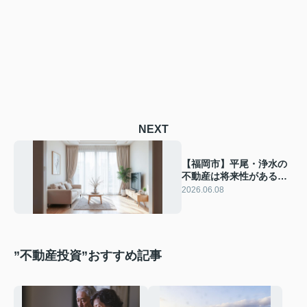
NEXT
【福岡市】平尾・浄水の
不動産は将来性がある？
資産価値を守る購入と相
2026.06.08
続の考え方
”不動産投資”おすすめ記事