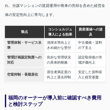
れ、分譲マンションの賃貸運用や将来の売却を含めた経営全
体の安定性向上に寄与します。
コンシェルジュ
資産価値への波
観点
導入による効果
及
管理体制・サービス水
清掃水準向上と
中古価格・賃料
準
きめ細かな受付
の下支え
管理計画認定制度への
良好な管理状況
認定取得後の市
対応
の具体的根拠
場評価向上
居住者満足度の
安定した賃料収
空室抑制・長期居住
向上と退去抑制
入と経営基盤
福岡のオーナーが導入前に確認すべき費用
と検討ステップ