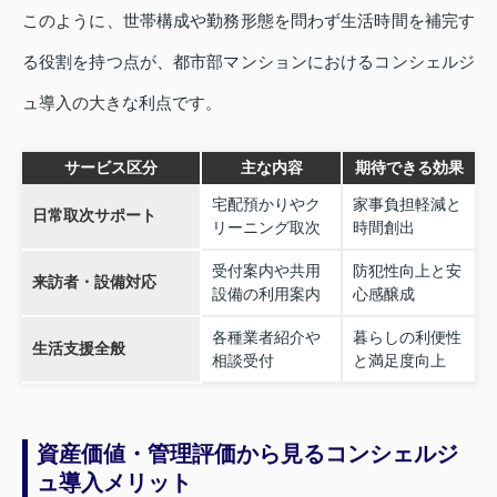
このように、世帯構成や勤務形態を問わず生活時間を補完す
る役割を持つ点が、都市部マンションにおけるコンシェルジ
ュ導入の大きな利点です。
サービス区分
主な内容
期待できる効果
宅配預かりやク
家事負担軽減と
日常取次サポート
リーニング取次
時間創出
受付案内や共用
防犯性向上と安
来訪者・設備対応
設備の利用案内
心感醸成
各種業者紹介や
暮らしの利便性
生活支援全般
相談受付
と満足度向上
資産価値・管理評価から見るコンシェルジ
ュ導入メリット