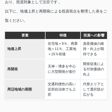
おり、投資対象として注目です 。
以下に、地価上昇と再開発による投資視点を整理した表をご
覧ください。
要素
特徴
投資への影響
住宅地＋9％、商業
資産価値の維
地価上昇
地＋11％、工業地
持・向上が期
＋15％前後
待できる
開発促進によ
天神・博多を中心
再開発
る付加価値の
に大型開発が進行
向上
交通利便性の高い
代替エリアと
周辺地域の展開
近郊自治体でも上
して選択肢が
昇
広がる