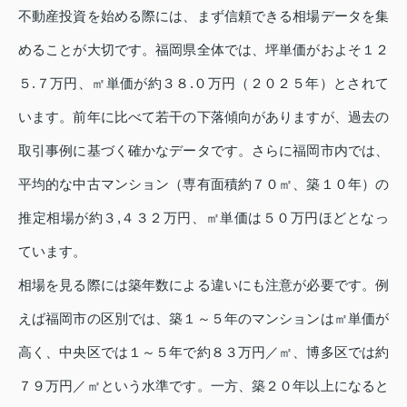
不動産投資を始める際には、まず信頼できる相場データを集
めることが大切です。福岡県全体では、坪単価がおよそ１２
５.７万円、㎡単価が約３８.０万円（２０２５年）とされて
います。前年に比べて若干の下落傾向がありますが、過去の
取引事例に基づく確かなデータです。さらに福岡市内では、
平均的な中古マンション（専有面積約７０㎡、築１０年）の
推定相場が約３,４３２万円、㎡単価は５０万円ほどとなっ
ています。
相場を見る際には築年数による違いにも注意が必要です。例
えば福岡市の区別では、築１～５年のマンションは㎡単価が
高く、中央区では１～５年で約８３万円／㎡、博多区では約
７９万円／㎡という水準です。一方、築２０年以上になると