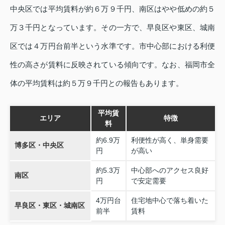
中央区では平均賃料が約６万９千円、南区はやや低めの約５
万３千円となっています。その一方で、早良区や東区、城南
区では４万円台前半という水準です。市中心部における利便
性の高さが賃料に反映されている傾向です。なお、福岡市全
体の平均賃料は約５万９千円との報告もあります。
平均賃
エリア
特徴
料
約6.9万
利便性が高く、単身需要
博多区・中央区
円
が高い
約5.3万
中心部へのアクセス良好
南区
円
で安定需要
4万円台
住宅地中心で落ち着いた
早良区・東区・城南区
前半
賃料