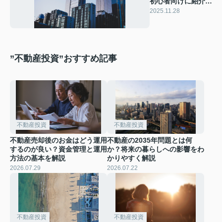
初心者向けに紹介！
失敗しないための注
2025.11.28
意点まとめ
”不動産投資”おすすめ記事
不動産投資
不動産投資
不動産売却後のお金はどう運用
不動産の2035年問題とは何
するのが良い？資金管理と運用
か？将来の暮らしへの影響をわ
方法の基本を解説
かりやすく解説
2026.07.29
2026.07.22
不動産投資
不動産投資