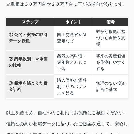
㎡単価は３０万円台や２０万円台に下がる傾向があります。
ステップ
ポイント
備考
確かな根拠に基
① 公的・実際の取引
国土交通省やAI
づいた判断を支
データ収集
査定など
援
築浅の高単価・
将来の資産価値
② 築年数別・㎡単価
築年数とともに
を予測しやすく
の比較
下落
する
購入価格と賃料
③ 相場を踏まえた資
無理のない投資
利回りのバラン
金計画
計画の基本
スを見る
以上を踏まえ、自社へのご相談もお気軽にご検討ください。
信頼性の高い相場データに基づいたご提案を通じて、安心し