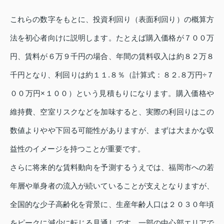
これらの数字をもとに、投資利回り（表面利回り）の概算方
法を初心者向けに説明します。たとえば購入価格が７００万
円、賃料が６万９千円の場合、年間の賃料収入は約８２万８
千円となり、利回りは約１１.８％（計算式：８２.８万円÷７
００万円×１００）という見積もりになります。購入価格や
維持費、空室リスクなどを加味すると、実際の利回りはこの
数値よりやや下回る可能性がありますが、まずは大まかな収
益性のイメージを持つことが重要です。
さらに将来的な賃料動向を予測するうえでは、福岡市への若
年層や単身者の流入が続いていることが支えとなりますが、
全国的な少子高齢化を背景に、生産年齢人口は２０３０年頃
をピークに減少に転じる見通しです。一部の中心部エリアで