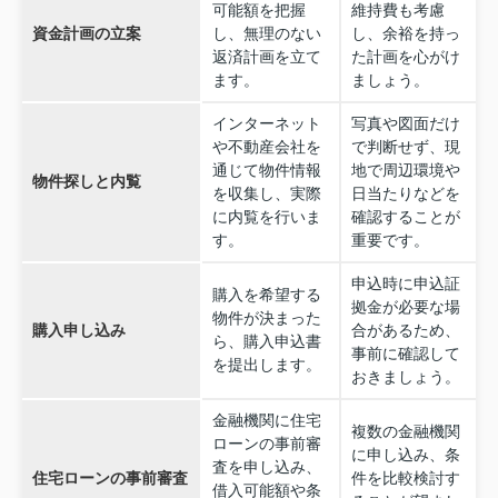
可能額を把握
維持費も考慮
資金計画の立案
し、無理のない
し、余裕を持っ
返済計画を立て
た計画を心がけ
ます。
ましょう。
インターネット
写真や図面だけ
や不動産会社を
で判断せず、現
通じて物件情報
地で周辺環境や
物件探しと内覧
を収集し、実際
日当たりなどを
に内覧を行いま
確認することが
す。
重要です。
申込時に申込証
購入を希望する
拠金が必要な場
物件が決まった
購入申し込み
合があるため、
ら、購入申込書
事前に確認して
を提出します。
おきましょう。
金融機関に住宅
複数の金融機関
ローンの事前審
に申し込み、条
査を申し込み、
住宅ローンの事前審査
件を比較検討す
借入可能額や条