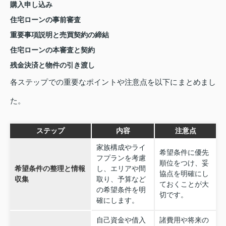
購入申し込み
住宅ローンの事前審査
重要事項説明と売買契約の締結
住宅ローンの本審査と契約
残金決済と物件の引き渡し
各ステップでの重要なポイントや注意点を以下にまとめまし
た。
ステップ
内容
注意点
家族構成やライ
希望条件に優先
フプランを考慮
順位をつけ、妥
希望条件の整理と情報
し、エリアや間
協点を明確にし
収集
取り、予算など
ておくことが大
の希望条件を明
切です。
確にします。
自己資金や借入
諸費用や将来の