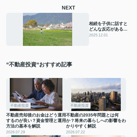
NEXT
相続を子供に話すと
どんな反応がある？
心配な方へ伝え方の
2025.12.01
工夫
”不動産投資”おすすめ記事
不動産投資
不動産投資
不動産売却後のお金はどう運用
不動産の2035年問題とは何
するのが良い？資金管理と運用
か？将来の暮らしへの影響をわ
方法の基本を解説
かりやすく解説
2026.07.29
2026.07.22