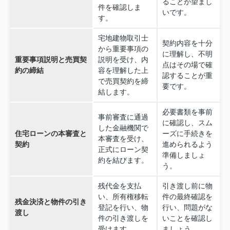
ることが望まし
件を確認しま
いです。
す。
宅地建物取引士
契約内容を十分
から重要事項の
に理解し、不明
重要事項説明と売買契
説明を受け、内
点はその場で確
約の締結
容を理解した上
認することが重
で売買契約を締
要です。
結します。
必要書類を事前
事前審査に通過
に確認し、スム
した金融機関で
住宅ローンの本審査と
ーズに手続きを
本審査を受け、
契約
進められるよう
正式にローン契
準備しましょ
約を結びます。
う。
残代金を支払
引き渡し前に物
い、所有権移転
件の最終確認を
残金決済と物件の引き
登記を行い、物
行い、問題がな
渡し
件の引き渡しを
いことを確認し
受けます。
ましょう。