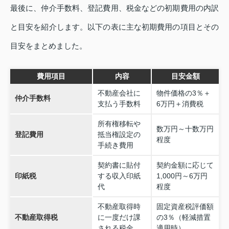
最後に、仲介手数料、登記費用、税金などの初期費用の内訳
と目安を紹介します。以下の表に主な初期費用の項目とその
目安をまとめました。
費用項目
内容
目安金額
不動産会社に
物件価格の3％＋
仲介手数料
支払う手数料
6万円＋消費税
所有権移転や
数万円～十数万円
登記費用
抵当権設定の
程度
手続き費用
契約書に貼付
契約金額に応じて
印紙税
する収入印紙
1,000円～6万円
代
程度
不動産取得時
固定資産税評価額
不動産取得税
に一度だけ課
の3％（軽減措置
される税金
適用時）