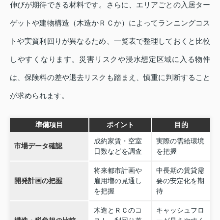
伸びが期待できる材料です。さらに、エリアごとの入居ター
ゲットや建物構造（木造かＲＣか）によってランニングコス
トや実質利回りが異なるため、一覧表で整理しておくと比較
しやすくなります。災害リスクや浸水想定区域に入る物件
は、保険料の差や退去リスクも踏まえ、慎重に判断すること
が求められます。
準備項目
ポイント
目的
成約家賃・空室
実際の需給環境
市場データ確認
日数などを調査
を把握
将来都市計画や
中長期の賃貸需
開発計画の把握
雇用増の見通し
要の安定化を期
を把握
待
木造とＲＣのコ
キャッシュフロ