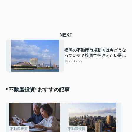
NEXT
福岡の不動産市場動向は今どうな
っている？投資で押さえたい最新
ポイントをご紹介
2025.12.22
”不動産投資”おすすめ記事
不動産投資
不動産投資