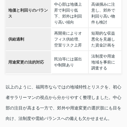
中心部は地価上
高値掴みに注
地価と利回りのバラン
昇で利回り低
意し、郊外で
ス
下、郊外は利回
利回り高い物
り高い傾向
件も検討
再開発によりオ
短期的な収益
供給過剰
フィス供給増、
悪化を見越し
空室リスク上昇
た資金計画を
法制度や用途
民泊等には届出
用途変更の法的対応
地域を事前に
や制限あり
調査する
以上のように、福岡市ならではの地域特性とリスクを、初心
者サラリーマンの視点から分かりやすく整理しました。中心
部の注目が高まる一方で、郊外や用途変更の選択肢にも目を
向け、法制度や需給バランスへの備えも欠かせません。