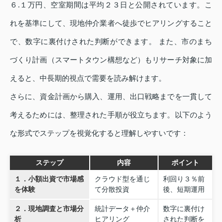
６.１万円、空室期間は平均２３日と公開されています。こ
れを基準にして、現地仲介業者へ徒歩でヒアリングすること
で、数字に裏付けされた判断ができます。 また、市のまち
づくり計画（スマートタウン構想など）もリサーチ対象に加
えると、中長期的視点で需要を読み解けます。
さらに、資金計画から購入、運用、出口戦略までを一貫して
考えるためには、整理された手順が役立ちます。以下のよう
な形式でステップを視覚化すると理解しやすいです：
ステップ
内容
ポイント
１．小額出資で市場感
クラウド型を通じ
利回り３％前
を体験
て分散投資
後、短期運用
２．現地調査と市場分
統計データ＋仲介
数字に裏付け
析
ヒアリング
された判断を