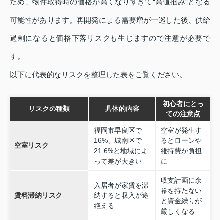
ため、物件取得時の価格が高くなりすぎて“高値掴み”となる
可能性があります。再開発による需要増が一巡した後、供給
過剰になると価格下落リスクも生じますので注意が必要で
す。
以下に代表的なリスクを整理した表をご覧ください。
初心者にとっ
リスクの種類
具体的内容
ての注意点
福岡市早良区で
空室が発生す
16%、城南区で
るとローンや
空室リスク
21.6%と地域によ
維持費が負担
って差が大きい
に
収支計画に余
入居者が家賃を滞
裕を持たない
賃料滞納リスク
納すると収入が途
と資金繰りが
絶える
厳しくなる