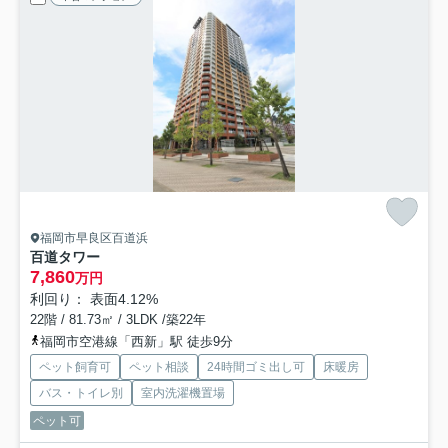
福岡市早良区百道浜
百道タワー
7,860
万円
利回り： 表面4.12%
22階 / 81.73㎡ / 3LDK /築22年
福岡市空港線「西新」駅 徒歩9分
ペット飼育可
ペット相談
24時間ゴミ出し可
床暖房
バス・トイレ別
室内洗濯機置場
ペット可