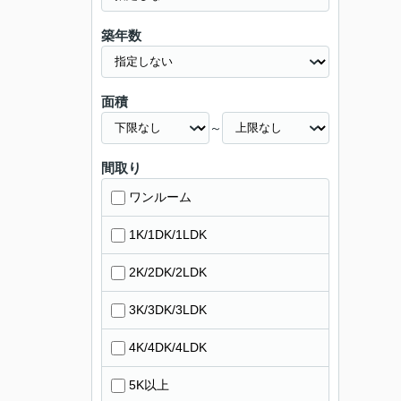
築年数
面積
～
間取り
ワンルーム
1K/1DK/1LDK
2K/2DK/2LDK
3K/3DK/3LDK
4K/4DK/4LDK
5K以上