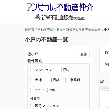
小
福岡市で不動産売却するなら新栄不動産販売株式会社
小戸の不動産一覧
お
小戸
変更
物件種別
輝
マンション
戸建
土地
店舗
事務所
1
件
ビル・その他
一棟
投資用
区分マンション