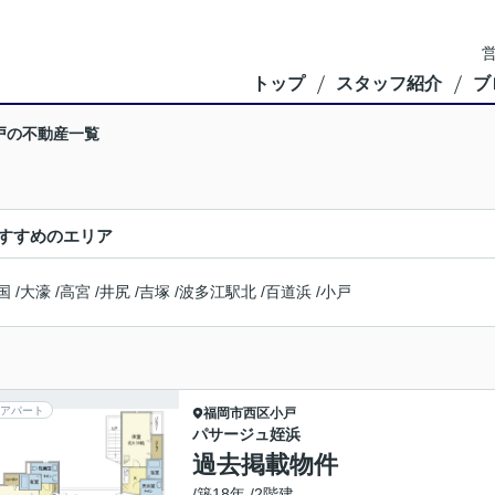
営
トップ
スタッフ紹介
ブ
戸の不動産一覧
すすめのエリア
国
/
大濠
/
高宮
/
井尻
/
吉塚
/
波多江駅北
/
百道浜
/
小戸
アパート
福岡市西区
小戸
パサージュ姪浜
過去掲載物件
/築18年 /2階建