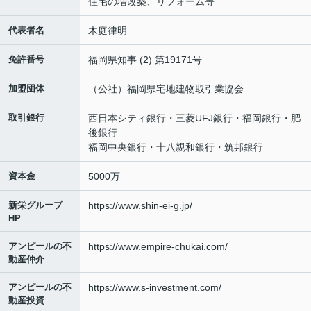
住宅の増改築、リフォーム等
代表者名
木庭律明
免許番号
福岡県知事 (2) 第19171号
加盟団体
（公社）福岡県宅地建物取引業協会
取引銀行
西日本シティ銀行・三菱UFJ銀行・福岡銀行・肥
後銀行
福岡中央銀行・十八親和銀行・筑邦銀行
資本金
5000万
新栄グループ
https://www.shin-ei-g.jp/
HP
アンピールの不
https://www.empire-chukai.com/
動産仲介
アンピールの不
https://www.s-investment.com/
動産投資