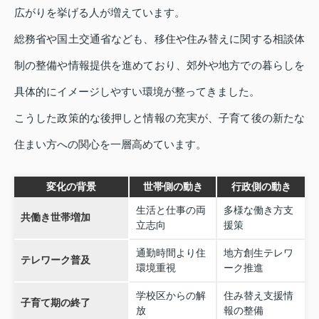
広がりを挙げる人が増えています。
総務省や国土交通省なども、移住や住み替えに関する相談体
制の整備や情報提供を進めており、郊外や地方での暮らしを
具体的にイメージしやすい環境が整ってきました。
こうした政策的な後押しと情報の充実が、子育て後の新たな
住まい方への関心を一層高めています。
変化の背景
世帯側の動き
行政側の動き
生活と仕事の両
多様な働き方支
共働き世帯増加
立志向
援策
通勤時間より住
地方創生テレワ
テレワーク普及
環境重視
ーク推進
学校区からの解
住み替え支援情
子育て期の終了
放
報の整備