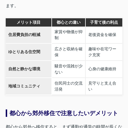
ます。
メリット項目
都心との違い
子育て後の利点
家賃や物価が抑
住居費負担の軽減
老後資金を確保
制
広さと収納を確
趣味や在宅ワー
ゆとりある住空間
保
ク充実
騒音や混雑が少
自然と静かな環境
心身の健康維持
ない
住民同士の交流
見守りと支え合
地域コミュニティ
活発
い
都心から郊外移住で注意したいデメリット
都心から郊外へ移住すると、まず通勤や通学の時間が長くな