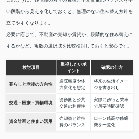
い段階から見える化しておくと、無理のない住み替え方針を
立てやすくなります。
必要に応じて、不動産の売却か賃貸か、段階的な住み替えに
するかなど、複数の選択肢を比較検討しておくと安心です。
重視したいポ
検討項目
確認の仕方
イント
通院頻度や体
将来の生活イメー
暮らしと老後の方向性
力変化を想定
ジを書き出し
徒歩圏と公共
実際に歩行と乗車
交通・医療・買物環境
交通の利便性
で所要時間確認
売却益と維持
ローン残高や修繕
資金計画と住まい活用
費のバランス
費を一覧化