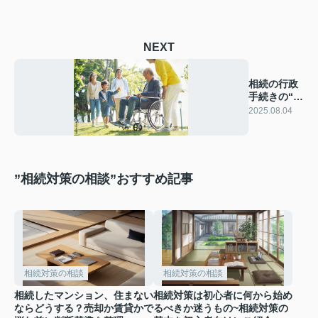
NEXT
相続の行政
手続きの“お
金事情”と
2025.08.04
は？
”相続対策の相談”おすすめ記事
相続対策の相談
相続対策の相談
相続したマンション、住まない
相続対策は初心者に何から始め
ならどうする？売却か賃貸かで
るべきか迷うもの~相続対策の