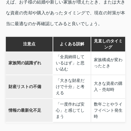
えば、お子様の結婚や新しい家族が増えたとき、または大き
な資産の売却や購入があったタイミングで、現在の対策が本
当に最適なのか再確認してみると良いでしょう。
見直しのタイミ
注意点
よくある誤解
ング
「全員納得して
家族構成が変わ
家族間の認識ずれ
いるはず」と思
ったとき
い込む
「大きな財産だ
大きな資産の購
財産リストの不備
けで十分」と考
入・売却時
える
「一度作れば安
数年ごとやライ
情報の最新化不足
心」と感じてし
フイベント発生
まう
時