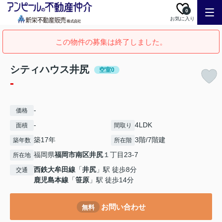
0
お気に入り
この物件の募集は終了しました。
シティハウス井尻
空室0
-
-
価格
-
4LDK
面積
間取り
築17年
3階/7階建
築年数
所在階
福岡県
福岡市南区
井尻
１丁目23-7
所在地
西鉄大牟田線
「
井尻
」駅 徒歩8分
交通
鹿児島本線
「
笹原
」駅 徒歩14分
お問い合わせ
無料